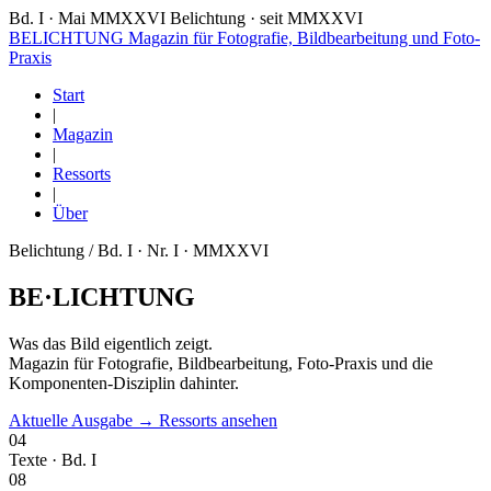
Bd. I · Mai MMXXVI
Belichtung · seit MMXXVI
BELICHTUNG
Magazin für Fotografie, Bildbearbeitung und Foto-
Praxis
Start
|
Magazin
|
Ressorts
|
Über
Belichtung / Bd. I · Nr. I · MMXXVI
BE
·
LICHTUNG
Was das Bild eigentlich zeigt.
Magazin für Fotografie, Bildbearbeitung, Foto-Praxis und die
Komponenten-Disziplin dahinter.
Aktuelle Ausgabe →
Ressorts ansehen
04
Texte · Bd. I
08