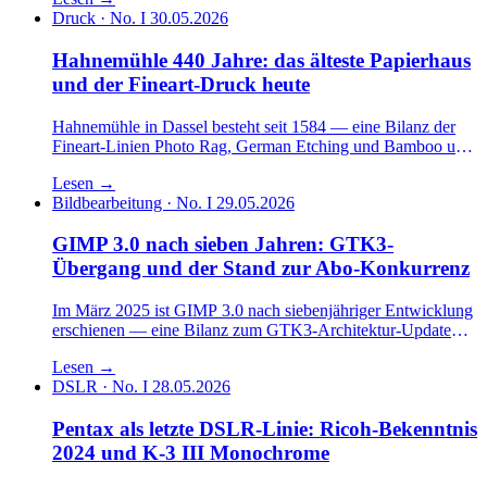
Lofoten.
Druck · No. I
30.05.2026
Hahnemühle 440 Jahre: das älteste Papierhaus
und der Fineart-Druck heute
Hahnemühle in Dassel besteht seit 1584 — eine Bilanz der
Fineart-Linien Photo Rag, German Etching und Bamboo und
der Position gegenüber Canson Infinity und Ilford Galerie.
Lesen
→
Bildbearbeitung · No. I
29.05.2026
GIMP 3.0 nach sieben Jahren: GTK3-
Übergang und der Stand zur Abo-Konkurrenz
Im März 2025 ist GIMP 3.0 nach siebenjähriger Entwicklung
erschienen — eine Bilanz zum GTK3-Architektur-Update
und zur Position gegenüber Lightroom, Capture One und
Lesen
→
DxO PhotoLab.
DSLR · No. I
28.05.2026
Pentax als letzte DSLR-Linie: Ricoh-Bekenntnis
2024 und K-3 III Monochrome