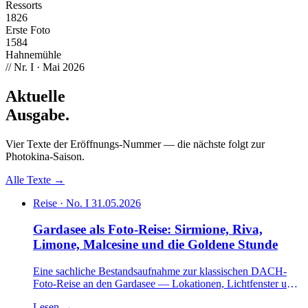
Ressorts
1826
Erste Foto
1584
Hahnemühle
// Nr. I · Mai 2026
Aktuelle
Ausgabe
.
Vier Texte der Eröffnungs-Nummer — die nächste folgt zur
Photokina-Saison.
Alle Texte →
Reise · No. I
31.05.2026
Gardasee als Foto-Reise: Sirmione, Riva,
Limone, Malcesine und die Goldene Stunde
Eine sachliche Bestandsaufnahme zur klassischen DACH-
Foto-Reise an den Gardasee — Lokationen, Lichtfenster und
Polarisations-Praxis im Vergleich zu Toskana, Slowenien und
Lesen
→