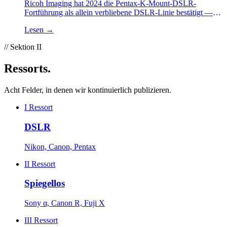
Ricoh Imaging hat 2024 die Pentax-K-Mount-DSLR-
Fortführung als allein verbliebene DSLR-Linie bestätigt —
eine Bilanz zur K-3 III Monochrome und zum CIPA-Markt.
Lesen
→
// Sektion II
Ressorts
.
Acht Felder, in denen wir kontinuierlich publizieren.
I
Ressort
DSLR
Nikon, Canon, Pentax
II
Ressort
Spiegellos
Sony α, Canon R, Fuji X
III
Ressort